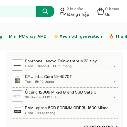
Xin chào
0 items
Đăng nhập
0đ
ng
Mini PC chạy AMD
⭐️ Xeon 5th generation
🔥 Than
Barebone Lenovo Thinkcentre M73 tiny
Used - Grade A - BH 12 tháng
x 1
CPU Intel Core i5-4570T
Tray - BH 12 tháng
x 1
Ổ cứng 128Gb Mixed Brand SSD Sata 3
SK Good - BH 12 tháng
x 1
RAM laptop 8GB SODIMM DDR3L 1600 Mixed
Used - BH 12 tháng
x 2