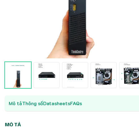
Mô tả
Thông số
Datasheets
FAQs
MÔ TẢ