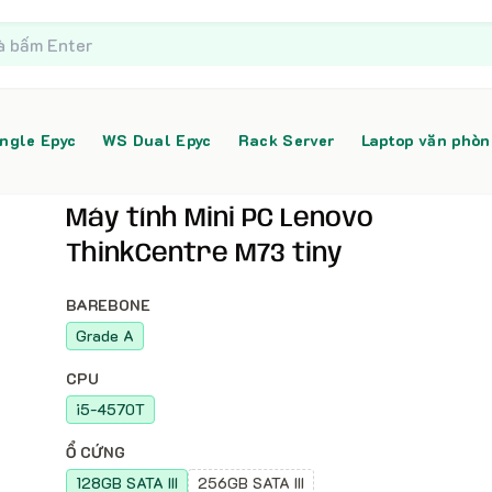
ngle Epyc
WS Dual Epyc
Rack Server
Laptop văn phò
Máy tính Mini PC Lenovo
ThinkCentre M73 tiny
BAREBONE
Grade A
CPU
i5-4570T
Ổ CỨNG
128GB SATA III
256GB SATA III