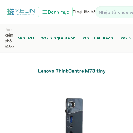
Danh mục
Blog
Liên hệ
Tìm
kiếm
Mini PC
WS Single Xeon
WS Dual Xeon
WS Si
phổ
biến:
Home
Mini PC
Mini PC Lenovo