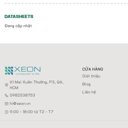
DATASHEETS
Đang cập nhật
CỬA HÀNG
Giới thiệu
61 Mai Xuân Thưởng, P3, Q6,
Blog
HCM
Liên hệ
0982538753
hi@xeon.vn
9:00 - 18:00 từ T2 - T7