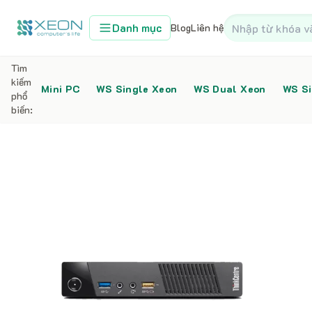
Danh mục
Blog
Liên hệ
Tìm
kiếm
Mini PC
WS Single Xeon
WS Dual Xeon
WS Si
phổ
biến:
Home