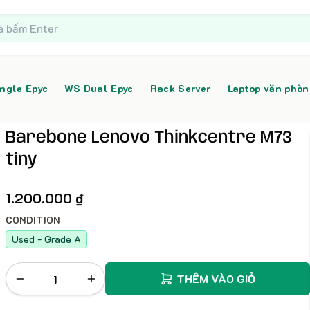
ngle Epyc
WS Dual Epyc
Rack Server
Laptop văn phò
Barebone Lenovo Thinkcentre M73
tiny
1.200.000 ₫
CONDITION
Used - Grade A
THÊM VÀO GIỎ