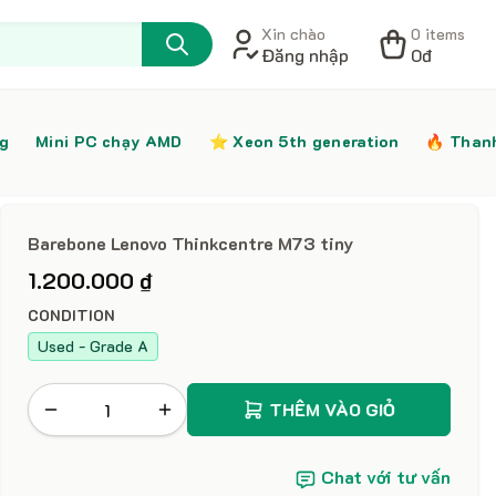
Xin chào
0 items
Đăng nhập
0đ
ng
Mini PC chạy AMD
⭐️ Xeon 5th generation
🔥 Than
Barebone Lenovo Thinkcentre M73 tiny
1.200.000 ₫
CONDITION
Used - Grade A
THÊM VÀO GIỎ
Chat với tư vấn