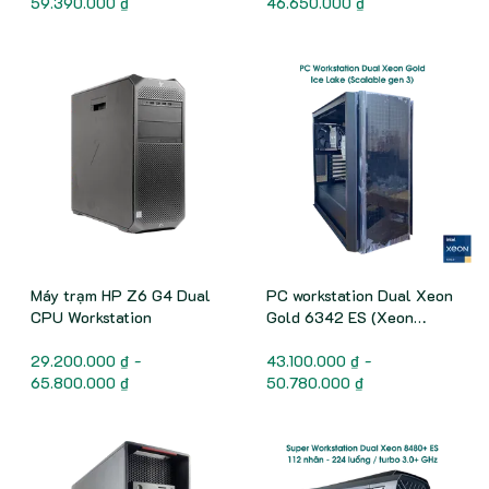
59.390.000 ₫
46.650.000 ₫
Máy trạm HP Z6 G4 Dual
PC workstation Dual Xeon
CPU Workstation
Gold 6342 ES (Xeon
Scalable gen 3)
29.200.000 ₫ -
43.100.000 ₫ -
65.800.000 ₫
50.780.000 ₫