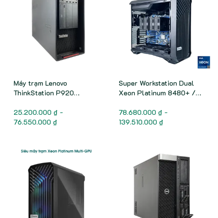
Máy trạm Lenovo
Super Workstation Dual
ThinkStation P920
Xeon Platinum 8480+ /
Workstation
112 nhân - 224 luồng /
25.200.000 ₫ -
turbo all cores 3.0+ GHz
78.680.000 ₫ -
76.550.000 ₫
139.510.000 ₫