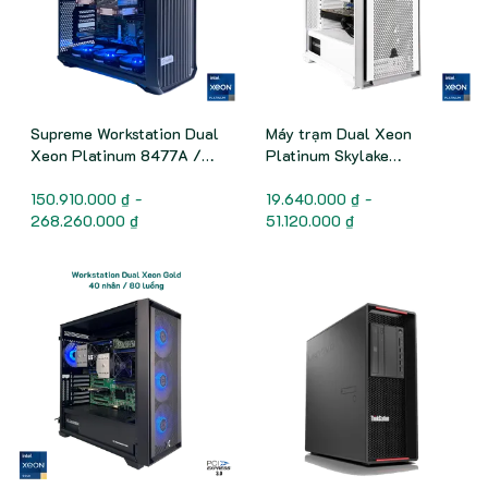
Supreme Workstation Dual
Máy trạm Dual Xeon
Xeon Platinum 8477A /
Platinum Skylake
104 nhân - 208 luồng /
(Scalable gen 1)
turbo 3.8 GHz
150.910.000 ₫ -
19.640.000 ₫ -
268.260.000 ₫
51.120.000 ₫