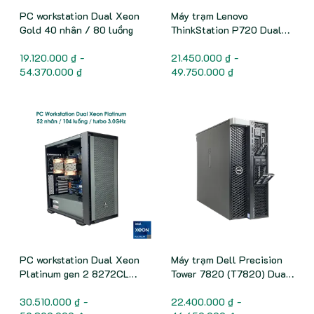
PC workstation Dual Xeon
Máy trạm Lenovo
Gold 40 nhân / 80 luồng
ThinkStation P720 Dual
CPU Workstation
19.120.000 ₫ -
21.450.000 ₫ -
54.370.000 ₫
49.750.000 ₫
PC workstation Dual Xeon
Máy trạm Dell Precision
Platinum gen 2 8272CL
Tower 7820 (T7820) Dual
52 nhân / 104 luồng
CPU Workstation
30.510.000 ₫ -
22.400.000 ₫ -