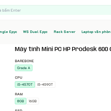
ngle Epyc
WS Dual Epyc
Rack Server
Laptop văn phò
Máy tính Mini PC HP Prodesk 600 
BAREBONE
Grade A
CPU
i5-4570T
i5-4590T
RAM
8GB
16GB
SSD