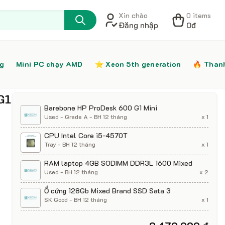
Xin chào
0 items
Đăng nhập
0đ
ng
Mini PC chạy AMD
⭐️ Xeon 5th generation
🔥 Than
G1
Barebone HP ProDesk 600 G1 Mini
Used - Grade A - BH 12 tháng
x 1
CPU Intel Core i5-4570T
Tray - BH 12 tháng
x 1
RAM laptop 4GB SODIMM DDR3L 1600 Mixed
Used - BH 12 tháng
x 2
Ổ cứng 128Gb Mixed Brand SSD Sata 3
SK Good - BH 12 tháng
x 1