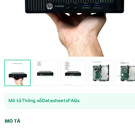
Mô tả
Thông số
Datasheets
FAQs
MÔ TẢ