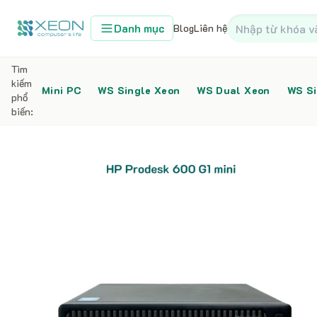
Danh mục
Blog
Liên hệ
Tìm
kiếm
Mini PC
WS Single Xeon
WS Dual Xeon
WS Si
phổ
biến:
Home
Mini PC
Mini PC HP