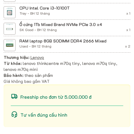
CPU Intel Core i3-10100T
Tray - BH 12 tháng
x 1
Ổ cứng 1Tb Mixed Brand NVMe PCIe 3.0 x4
SK Good - BH 12 tháng
x 1
RAM laptop 8GB SODIMM DDR4 2666 Mixed
Used - BH 12 tháng
x 2
Thương hiệu:
Lenovo
Từ khóa:
lenovo thinkcentre m70q tiny, lenovo m70q tiny,
lenovo m70q mini
Bảo hành:
theo sản phẩm
Giá không bao gồm VAT
Freeship cho đơn từ 5.000.000 đ
Tư vấn đúng cấu hình