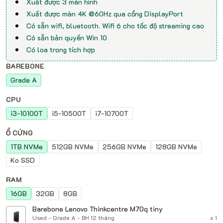
Xuất được 3 màn hình
Xuất được màn 4K @60Hz qua cổng DisplayPort
Có sẵn wifi, bluetooth. Wifi 6 cho tốc độ streaming cao
Có sẵn bản quyền Win 10
Có loa trong tích hợp
BAREBONE
Grade A
CPU
i3-10100T
i5-10500T
i7-10700T
Ổ CỨNG
1TB NVMe
512GB NVMe
256GB NVMe
128GB NVMe
Ko SSD
RAM
16GB
32GB
8GB
Barebone Lenovo Thinkcentre M70q tiny
Used - Grade A - BH 12 tháng
x 1