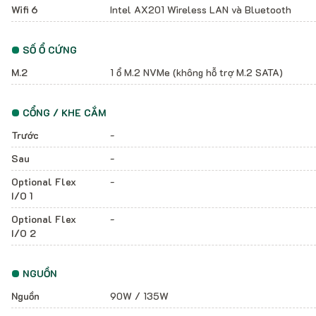
Wifi 6
Intel AX201 Wireless LAN và Bluetooth
SỐ Ổ CỨNG
M.2
1 ổ M.2 NVMe (không hỗ trợ M.2 SATA)
CỔNG / KHE CẮM
Trước
-
Sau
-
Optional Flex
-
I/O 1
Optional Flex
-
I/O 2
NGUỒN
Nguồn
90W / 135W