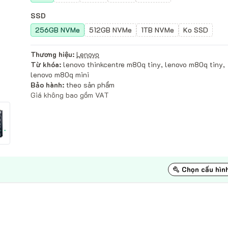
SSD
256GB NVMe
512GB NVMe
1TB NVMe
Ko SSD
Thương hiệu:
Lenovo
Từ khóa:
lenovo thinkcentre m80q tiny, lenovo m80q tiny,
lenovo m80q mini
Bảo hành:
theo sản phẩm
Giá không bao gồm VAT
Chọn cấu hìn