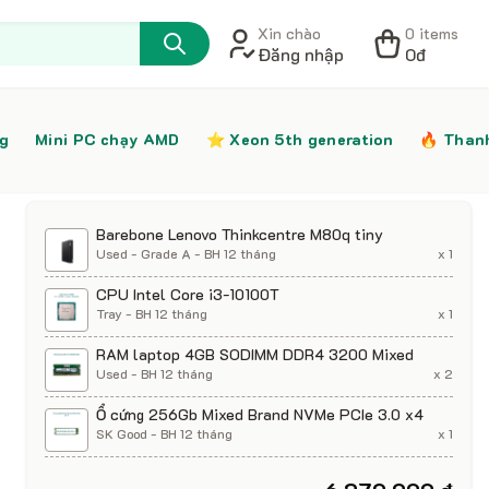
Xin chào
0 items
Đăng nhập
0đ
ng
Mini PC chạy AMD
⭐️ Xeon 5th generation
🔥 Than
Barebone Lenovo Thinkcentre M80q tiny
Used - Grade A - BH 12 tháng
x 1
CPU Intel Core i3-10100T
Tray - BH 12 tháng
x 1
RAM laptop 4GB SODIMM DDR4 3200 Mixed
Used - BH 12 tháng
x 2
Ổ cứng 256Gb Mixed Brand NVMe PCIe 3.0 x4
SK Good - BH 12 tháng
x 1