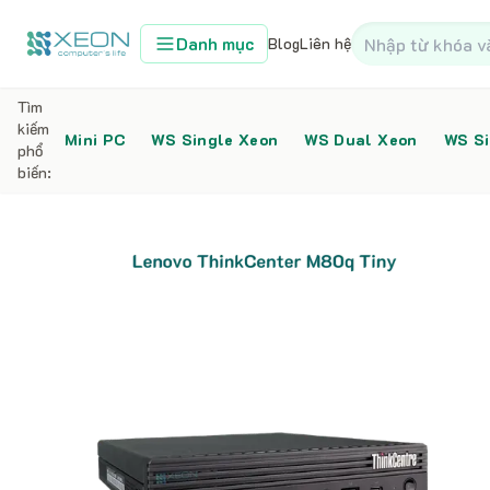
Danh mục
Blog
Liên hệ
Tìm
kiếm
Mini PC
WS Single Xeon
WS Dual Xeon
WS Si
phổ
biến:
Home
Mini PC
Mini PC Lenovo