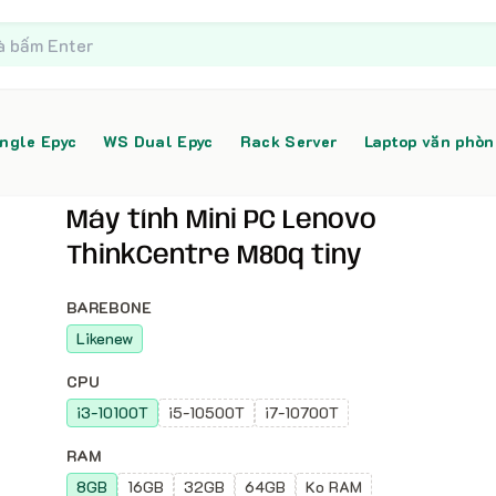
ngle Epyc
WS Dual Epyc
Rack Server
Laptop văn phò
Máy tính Mini PC Lenovo
ThinkCentre M80q tiny
BAREBONE
Likenew
CPU
i3-10100T
i5-10500T
i7-10700T
RAM
8GB
16GB
32GB
64GB
Ko RAM