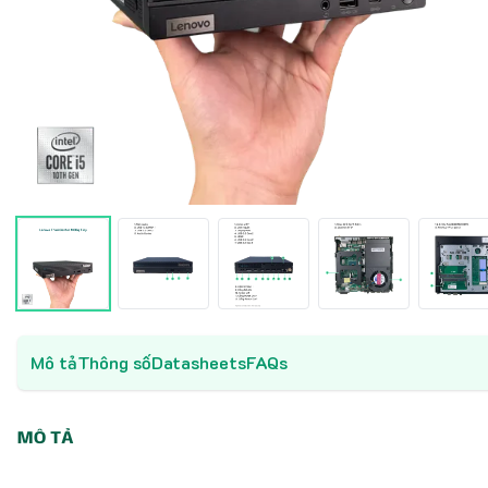
Mô tả
Thông số
Datasheets
FAQs
MÔ TẢ