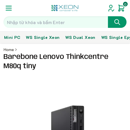
0
Mini PC
WS Single Xeon
WS Dual Xeon
WS Single Ep
Home
Barebone Lenovo Thinkcentre
M80q tiny