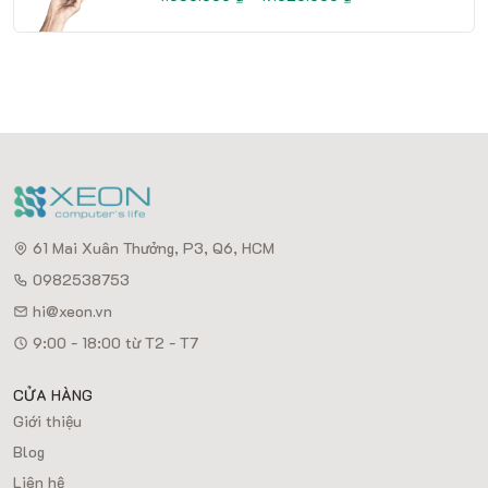
61 Mai Xuân Thưởng, P3, Q6, HCM
0982538753
hi@xeon.vn
9:00 - 18:00 từ T2 - T7
CỬA HÀNG
Giới thiệu
Blog
Liên hệ