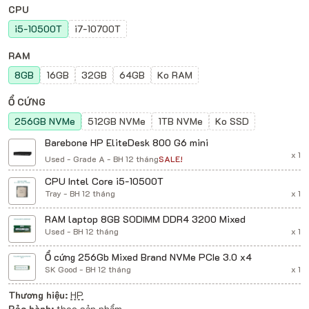
CPU
i5-10500T
i7-10700T
RAM
8GB
16GB
32GB
64GB
Ko RAM
Ổ CỨNG
256GB NVMe
512GB NVMe
1TB NVMe
Ko SSD
Barebone HP EliteDesk 800 G6 mini
x 1
Used - Grade A - BH 12 tháng
SALE!
CPU Intel Core i5-10500T
Tray - BH 12 tháng
x 1
RAM laptop 8GB SODIMM DDR4 3200 Mixed
Used - BH 12 tháng
x 1
Ổ cứng 256Gb Mixed Brand NVMe PCIe 3.0 x4
SK Good - BH 12 tháng
x 1
Thương hiệu:
HP
Bảo hành:
theo sản phẩm