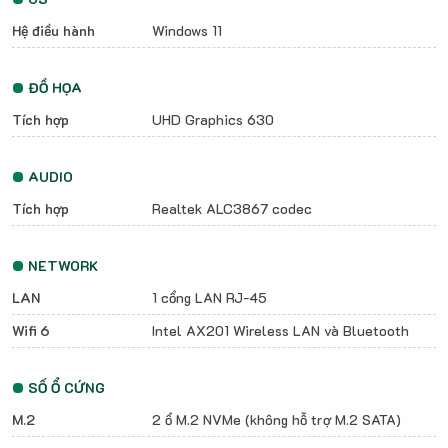
Hệ điều hành
Windows 11
ĐỒ HỌA
Tích hợp
UHD Graphics 630
AUDIO
Tích hợp
Realtek ALC3867 codec
NETWORK
LAN
1 cổng LAN RJ-45
Wifi 6
Intel AX201 Wireless LAN và Bluetooth
SỐ Ổ CỨNG
M.2
2 ổ M.2 NVMe (không hỗ trợ M.2 SATA)