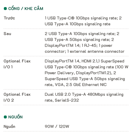
CỔNG / KHE CẮM
Trước
1 USB Type-C® 10Gbps signaling rate; 2
USB Type-A 10Gbps signaling rate
Sau
2 USB Type-A 10Gbps signaling rate; 2
USB Type-A 5Gbps signaling rate; 2
DisplayPortTM 1.4; 1 RJ-45; 1 power
connector; 1 external antenna connector
Optional Flex
DisplayPortTM 1.4, HDMI 2.1,1 SuperSpeed
I/O 1
USB Type-C® 10Gbps signaling rate (100 W
Power Delivery, DisplayPortTM1.2), 2
SuperSpeed USB Type-A 5Gbps signaling
rate, VGA, 2.5 GbE Ethernet NIC
Optional Flex
Dual USB 2.0 Type-A 480Mbps signaling
I/O 2
rate, SerialS-232
NGUỒN
Nguồn
90W / 120W