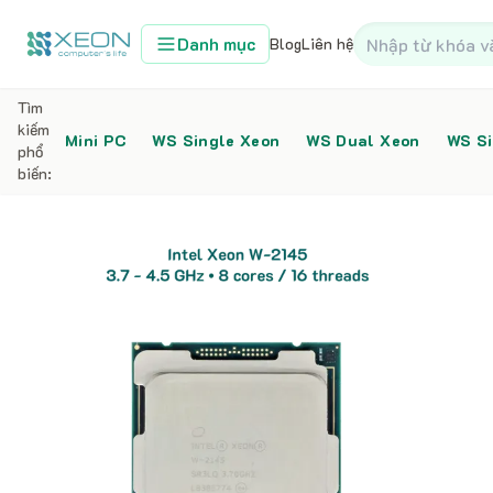
Danh mục
Blog
Liên hệ
Tìm
kiếm
Mini PC
WS Single Xeon
WS Dual Xeon
WS Si
phổ
biến:
Home
CPU
Intel Xeon