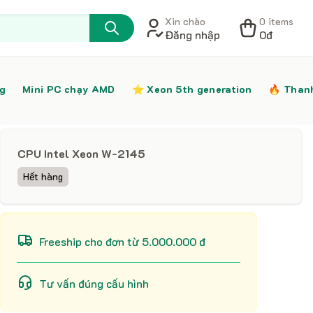
Xin chào
0 items
Đăng nhập
0đ
ng
Mini PC chạy AMD
⭐️ Xeon 5th generation
🔥 Than
CPU Intel Xeon W-2145
Hết hàng
Freeship cho đơn từ 5.000.000 đ
Tư vấn đúng cấu hình