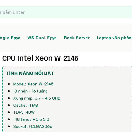
ngle Epyc
WS Dual Epyc
Rack Server
Laptop văn phò
CPU Intel Xeon W-2145
TÍNH NĂNG NỔI BẬT
Model:
Xeon W-2145
8 nhân - 16 luồng
Xung nhịp:
3.7 - 4.5 GHz
Cache:
11 MB
TDP:
140W
48 lanes PCIe 3.0
Socket:
FCLGA2066