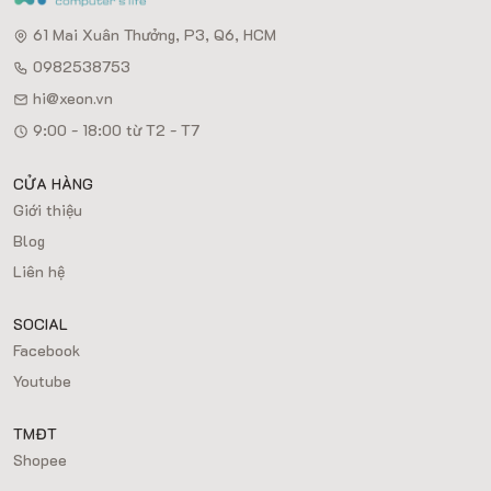
61 Mai Xuân Thưởng, P3, Q6, HCM
0982538753
hi@xeon.vn
9:00 - 18:00 từ T2 - T7
CỬA HÀNG
Giới thiệu
Blog
Liên hệ
SOCIAL
Facebook
Youtube
TMĐT
Shopee