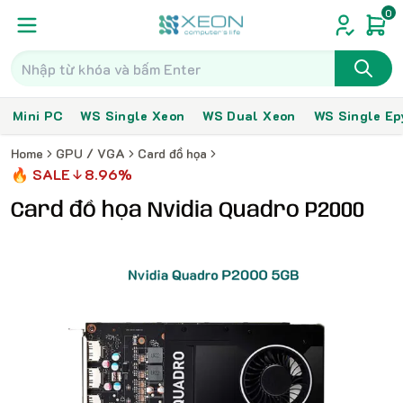
0
Mini PC
WS Single Xeon
WS Dual Xeon
WS Single Ep
Home
GPU / VGA
Card đồ họa
🔥 SALE
8.96%
Card đồ họa Nvidia Quadro P2000