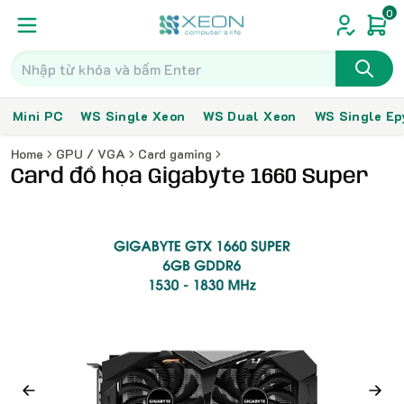
0
Mini PC
WS Single Xeon
WS Dual Xeon
WS Single Ep
Home
GPU / VGA
Card gaming
Card đồ họa Gigabyte 1660 Super