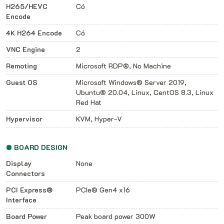
H265/HEVC
Có
Encode
4K H264 Encode
Có
VNC Engine
2
Remoting
Microsoft RDP®, No Machine
Guest OS
Microsoft Windows® Server 2019,
Ubuntu® 20.04, Linux, CentOS 8.3, Linux
Red Hat
Hypervisor
KVM, Hyper-V
BOARD DESIGN
Display
None
Connectors
PCI Express®
PCIe® Gen4 x16
Interface
Board Power
Peak board power 300W