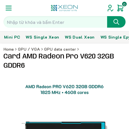
0
Mini PC
WS Single Xeon
WS Dual Xeon
WS Single Ep
Home
GPU / VGA
GPU data center
Card AMD Radeon Pro V620 32GB
GDDR6