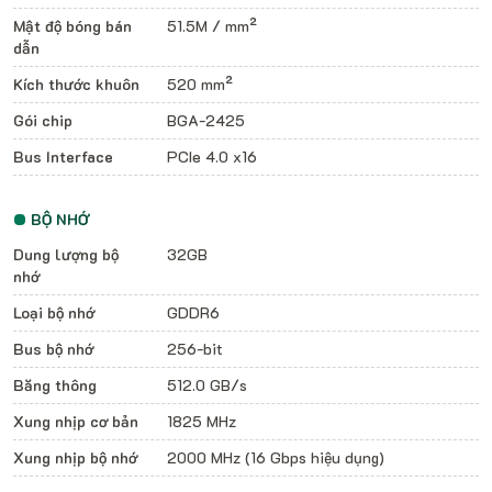
Mật độ bóng bán
51.5M / mm²
dẫn
Kích thước khuôn
520 mm²
Gói chip
BGA-2425
Bus Interface
PCIe 4.0 x16
BỘ NHỚ
Dung lượng bộ
32GB
nhớ
Loại bộ nhớ
GDDR6
Bus bộ nhớ
256-bit
Băng thông
512.0 GB/s
Xung nhịp cơ bản
1825 MHz
Xung nhịp bộ nhớ
2000 MHz (16 Gbps hiệu dụng)