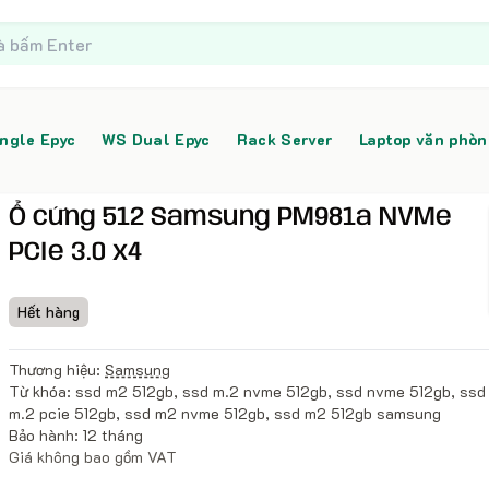
ngle Epyc
WS Dual Epyc
Rack Server
Laptop văn phò
Ổ cứng 512 Samsung PM981a NVMe
PCIe 3.0 x4
Hết hàng
Thương hiệu:
Samsung
Từ khóa: ssd m2 512gb, ssd m.2 nvme 512gb, ssd nvme 512gb, ssd
m.2 pcie 512gb, ssd m2 nvme 512gb, ssd m2 512gb samsung
Bảo hành: 12 tháng
Giá không bao gồm VAT