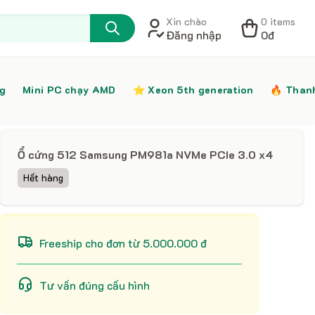
Xin chào
0 items
Đăng nhập
0đ
ng
Mini PC chạy AMD
⭐️ Xeon 5th generation
🔥 Than
Ổ cứng 512 Samsung PM981a NVMe PCIe 3.0 x4
Hết hàng
Freeship cho đơn từ 5.000.000 đ
Tư vấn đúng cấu hình