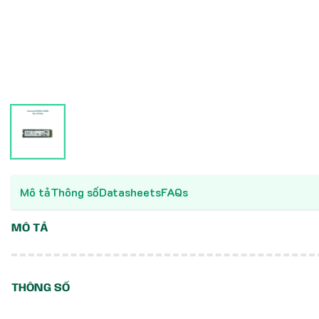
Mô tả
Thông số
Datasheets
FAQs
MÔ TẢ
THÔNG SỐ