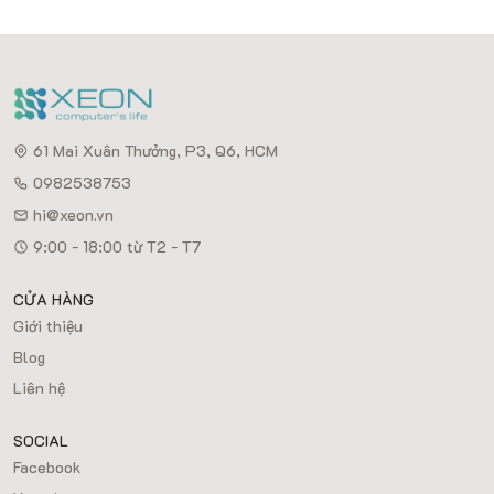
61 Mai Xuân Thưởng, P3, Q6, HCM
0982538753
hi@xeon.vn
9:00 - 18:00 từ T2 - T7
CỬA HÀNG
Giới thiệu
Blog
Liên hệ
SOCIAL
Facebook