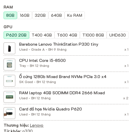
RAM
8GB
16GB
32GB
64GB
Ko RAM
GPU
P620 2GB
T400 4GB
T600 4GB
T1000 8GB
UHD630
Barebone Lenovo ThinkStation P330 tiny
Used - Grade A - BH 9 tháng
x 1
CPU Intel Core i5-8500
Tray - BH 12 tháng
x 1
Ổ cứng 128Gb Mixed Brand NVMe PCIe 3.0 x4
SK Good - BH 12 tháng
x 1
RAM laptop 4GB SODIMM DDR4 2666 Mixed
Used - BH 12 tháng
x 2
Card đồ họa Nvidia Quadro P620
Used - BH 12 tháng
x 1
Thương hiệu:
Lenovo
Từ khóa:
p330