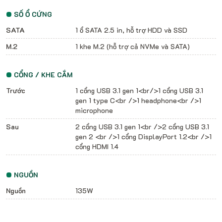
SỐ Ổ CỨNG
SATA
1 ổ SATA 2.5 in, hỗ trợ HDD và SSD
M.2
1 khe M.2 (hỗ trợ cả NVMe và SATA)
CỔNG / KHE CẮM
Trước
1 cổng USB 3.1 gen 1<br/>1 cổng USB 3.1
gen 1 type C<br />1 headphone<br />1
microphone
Sau
2 cổng USB 3.1 gen 1<br />2 cổng USB 3.1
gen 2 <br />1 cổng DisplayPort 1.2<br />1
cổng HDMI 1.4
NGUỒN
Nguồn
135W