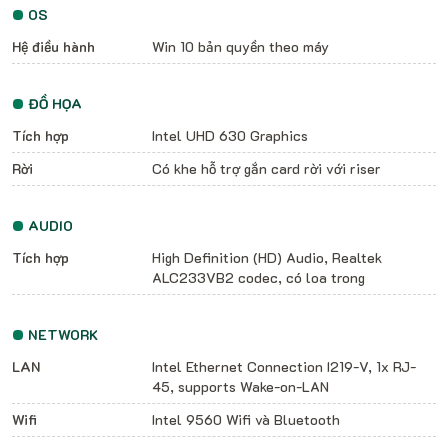
OS
Hệ điều hành
Win 10 bản quyền theo máy
ĐỒ HỌA
Tích hợp
Intel UHD 630 Graphics
Rời
Có khe hỗ trợ gắn card rời với riser
AUDIO
Tích hợp
High Definition (HD) Audio, Realtek
ALC233VB2 codec, có loa trong
NETWORK
LAN
Intel Ethernet Connection I219-V, 1x RJ-
45, supports Wake-on-LAN
Wifi
Intel 9560 Wifi và Bluetooth