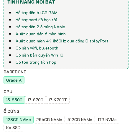
TÍNH NĂNG NỔI BẬT
Hỗ trợ đến 64GB RAM
Hỗ trợ card đồ họa rời
Hỗ trợ đến 2 ổ cứng NVMe
Xuất được đến 6 màn hình
Xuất được màn 4K @60Hz qua cổng DisplayPort
Có sẵn wifi, bluetooth
Có sẵn bản quyền Win 10
Có loa trong tích hợp
BAREBONE
Grade A
CPU
i5-8500
i7-8700
i7-9700T
Ổ CỨNG
128GB NVMe
256GB NVMe
512GB NVMe
1TB NVMe
Ko SSD