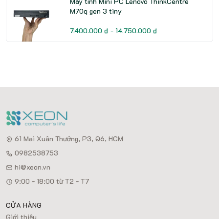
Máy tính Mini PC Lenovo ThinkCentre
M70q gen 3 tiny
7.400.000 ₫ - 14.750.000 ₫
61 Mai Xuân Thưởng, P3, Q6, HCM
0982538753
hi@xeon.vn
9:00 - 18:00 từ T2 - T7
CỬA HÀNG
Giới thiệu