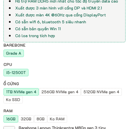
Hỗ trợ RAM DDR5 mới nhất cho tốc độ truyền data cao
Xuất được 3 màn hình với cổng DP và HDMI 2.1
Xuất được màn 4K @60Hz qua cổng DisplayPort
Có sẵn wifi 6, bluetooth 5 siêu nhanh
Có sẵn bản quyền Win 11
Có loa trong tích hợp
BAREBONE
Grade A
CPU
i5-12500T
Ổ CỨNG
1TB NVMe gen 4
256GB NVMe gen 4
512GB NVMe gen 4
Ko SSD
RAM
16GB
32GB
8GB
Ko RAM
Barebone Lenovo Thinkcentre M80q gen 3 tiny