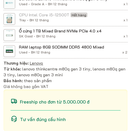
Used - Grade A - BH 12 tháng
x 1
CPU Intel Core i5-12500T
Hết hàng
Tray - BH 12 tháng
x 1
Ổ cứng 1 TB Mixed Brand NVMe PCIe 4.0 x4
SK Good - BH 12 tháng
x 1
RAM laptop 8GB SODIMM DDR5 4800 Mixed
Used - BH 12 tháng
x 2
Thương hiệu:
Lenovo
Từ khóa:
lenovo thinkcentre m80q gen 3 tiny, lenovo m80q gen
3 tiny, lenovo m80q gen 3 mini
Bảo hành:
theo sản phẩm
Giá không bao gồm VAT
Freeship cho đơn từ 5.000.000 đ
Tư vấn đúng cấu hình