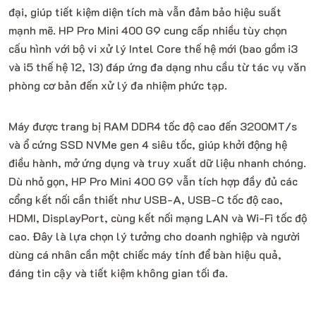
đại, giúp tiết kiệm diện tích mà vẫn đảm bảo hiệu suất
mạnh mẽ. HP Pro Mini 400 G9 cung cấp nhiều tùy chọn
cấu hình với bộ vi xử lý Intel Core thế hệ mới (bao gồm i3
và i5 thế hệ 12, 13) đáp ứng đa dạng nhu cầu từ tác vụ văn
phòng cơ bản đến xử lý đa nhiệm phức tạp.
Máy được trang bị RAM DDR4 tốc độ cao đến 3200MT/s
và ổ cứng SSD NVMe gen 4 siêu tốc, giúp khởi động hệ
điều hành, mở ứng dụng và truy xuất dữ liệu nhanh chóng.
Dù nhỏ gọn, HP Pro Mini 400 G9 vẫn tích hợp đầy đủ các
cổng kết nối cần thiết như USB-A, USB-C tốc độ cao,
HDMI, DisplayPort, cùng kết nối mạng LAN và Wi-Fi tốc độ
cao. Đây là lựa chọn lý tưởng cho doanh nghiệp và người
dùng cá nhân cần một chiếc máy tính để bàn hiệu quả,
đáng tin cậy và tiết kiệm không gian tối đa.