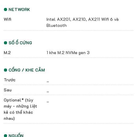
NETWORK
Wifi
Intel AX201, AX210, AX211 Wifi 6 và
Bluetooth
SỐ Ổ CỨNG
M.2
1 khe M.2 NVMe gen 3
CỔNG / KHE CẮM
Trước
_
Sau
_
Optional* (tùy
_
máy - những liệt
kê có thể khác
nhau)
NGUỒN