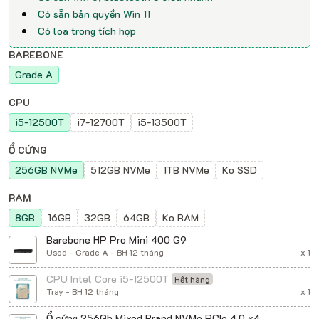
Có sẵn bản quyền Win 11
Có loa trong tích hợp
BAREBONE
Grade A
CPU
i5-12500T
i7-12700T
i5-13500T
Ổ CỨNG
256GB NVMe
512GB NVMe
1TB NVMe
Ko SSD
RAM
8GB
16GB
32GB
64GB
Ko RAM
Barebone HP Pro Mini 400 G9
Used - Grade A - BH 12 tháng
x 1
CPU Intel Core i5-12500T
Hết hàng
Tray - BH 12 tháng
x 1
Ổ cứng 256Gb Mixed Brand NVMe PCIe 4.0 x4