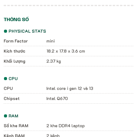
THÔNG SỐ
PHYSICAL STATS
Form Factor
mini
Kích thước
18.2 x 17.8 x 3.6 cm
Khối lượng
2.37 kg
CPU
CPU
Intel core i gen 12 và 13
Chipset
Intel Q670
RAM
Số khe RAM
2 khe DDR4 laptop
Kênh RAM
2 kênh