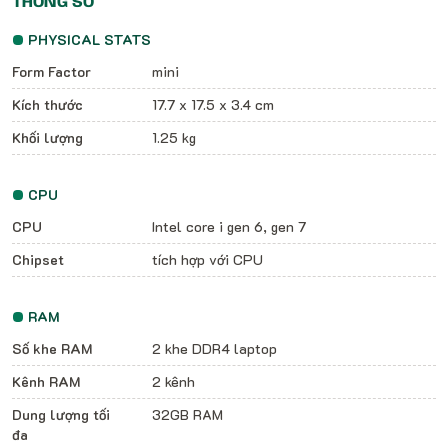
THÔNG SỐ
PHYSICAL STATS
Form Factor
mini
Kích thước
17.7 x 17.5 x 3.4 cm
Khối lượng
1.25 kg
CPU
CPU
Intel core i gen 6, gen 7
Chipset
tích hợp với CPU
RAM
Số khe RAM
2 khe DDR4 laptop
Kênh RAM
2 kênh
Dung lượng tối
32GB RAM
đa