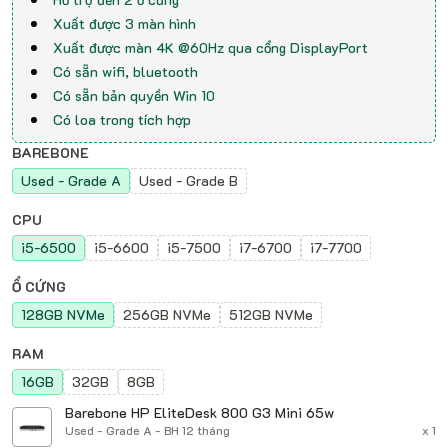
Xuất được 3 màn hình
Xuất được màn 4K @60Hz qua cổng DisplayPort
Có sẵn wifi, bluetooth
Có sẵn bản quyền Win 10
Có loa trong tích hợp
BAREBONE
Used - Grade A
Used - Grade B
CPU
i5-6500
i5-6600
i5-7500
i7-6700
i7-7700
Ổ CỨNG
128GB NVMe
256GB NVMe
512GB NVMe
RAM
16GB
32GB
8GB
Barebone HP EliteDesk 800 G3 Mini 65w
Used - Grade A - BH 12 tháng
x 1