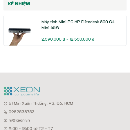
KẾ NHIỆM
Máy tính Mini PC HP Elitedesk 800 G4
Mini 65W
2.590.000 ₫ - 12.550.000 ₫
61 Mai Xuân Thưởng, P3, Q6, HCM
0982538753
hi@xeon.vn
9:00 - 18:00 từ T2 - T7