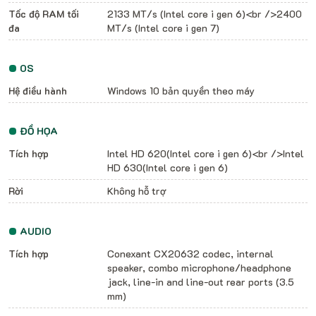
Tốc độ RAM tối
2133 MT/s (Intel core i gen 6)<br />2400
đa
MT/s (Intel core i gen 7)
OS
Hệ điều hành
Windows 10 bản quyền theo máy
ĐỒ HỌA
Tích hợp
Intel HD 620(Intel core i gen 6)<br />Intel
HD 630(Intel core i gen 6)
Rời
Không hỗ trợ
AUDIO
Tích hợp
Conexant CX20632 codec, internal
speaker, combo microphone/headphone
jack, line-in and line-out rear ports (3.5
mm)