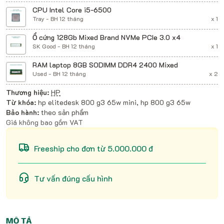
CPU Intel Core i5-6500
Tray - BH 12 tháng
x 1
Ổ cứng 128Gb Mixed Brand NVMe PCIe 3.0 x4
SK Good - BH 12 tháng
x 1
RAM laptop 8GB SODIMM DDR4 2400 Mixed
Used - BH 12 tháng
x 2
Thương hiệu:
HP
Từ khóa:
hp elitedesk 800 g3 65w mini, hp 800 g3 65w
Bảo hành:
theo sản phẩm
Giá không bao gồm VAT
Freeship cho đơn từ 5.000.000 đ
Tư vấn đúng cấu hình
MÔ TẢ