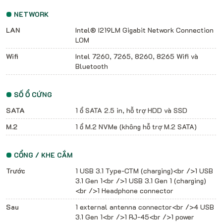
NETWORK
LAN
Intel® I219LM Gigabit Network Connection
LOM
Wifi
Intel 7260, 7265, 8260, 8265 Wifi và
Bluetooth
SỐ Ổ CỨNG
SATA
1 ổ SATA 2.5 in, hỗ trợ HDD và SSD
M.2
1 ổ M.2 NVMe (không hỗ trợ M.2 SATA)
CỔNG / KHE CẮM
Trước
1 USB 3.1 Type-CTM (charging)<br />1 USB
3.1 Gen 1<br />1 USB 3.1 Gen 1 (charging)
<br />1 Headphone connector
Sau
1 external antenna connector<br />4 USB
3.1 Gen 1<br />1 RJ-45<br />1 power