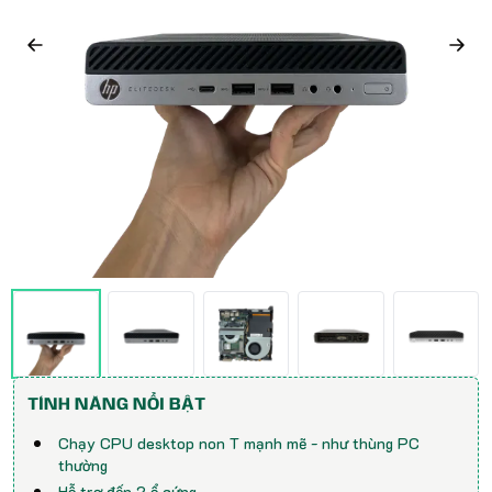
TÍNH NĂNG NỔI BẬT
Chạy CPU desktop non T mạnh mẽ - như thùng PC
thường
Hỗ trợ đến 2 ổ cứng