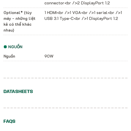
connector<br />2 DisplayPort 1.2
Optional* (tùy
1 HDMI<br />1 VGA<br />1 serial<br />1
máy - những liệt
USB 3.1 Type-C<br />1 DisplayPort 1.2
kê có thể khác
nhau)
NGUỒN
Nguồn
90W
DATASHEETS
FAQS