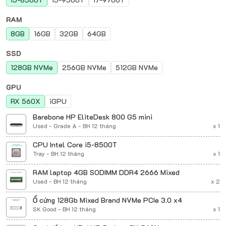
RAM
8GB
16GB
32GB
64GB
SSD
128GB NVMe
256GB NVMe
512GB NVMe
GPU
RX 560X
iGPU
Barebone HP EliteDesk 800 G5 mini
Used - Grade A - BH 12 tháng
x 1
CPU Intel Core i5-8500T
Tray - BH 12 tháng
x 1
RAM laptop 4GB SODIMM DDR4 2666 Mixed
Used - BH 12 tháng
x 2
Ổ cứng 128Gb Mixed Brand NVMe PCIe 3.0 x4
SK Good - BH 12 tháng
x 1