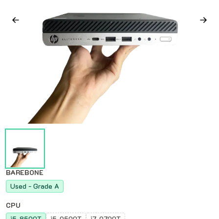
BAREBONE
Used - Grade A
CPU
i5-8500T
i5-9500T
i7-9700T