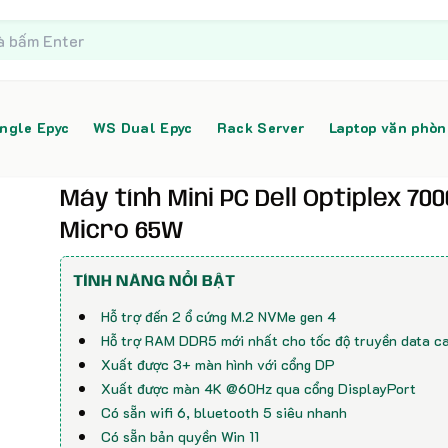
ngle Epyc
WS Dual Epyc
Rack Server
Laptop văn phò
Máy tính Mini PC Dell Optiplex 700
Micro 65W
TÍNH NĂNG NỔI BẬT
Hỗ trợ đến 2 ổ cứng M.2 NVMe gen 4
Hỗ trợ RAM DDR5 mới nhất cho tốc độ truyền data c
Xuất được 3+ màn hình với cổng DP
Xuất được màn 4K @60Hz qua cổng DisplayPort
Có sẵn wifi 6, bluetooth 5 siêu nhanh
Có sẵn bản quyền Win 11