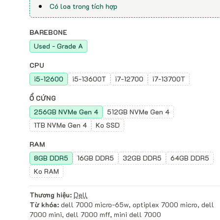
Có loa trong tích hợp
BAREBONE
Used - Grade A
CPU
i5-12600
i5-13600T
i7-12700
i7-13700T
Ổ CỨNG
256GB NVMe Gen 4
512GB NVMe Gen 4
1TB NVMe Gen 4
Ko SSD
RAM
8GB DDR5
16GB DDR5
32GB DDR5
64GB DDR5
Ko RAM
Thương hiệu:
Dell
Từ khóa:
dell 7000 micro-65w, optiplex 7000 micro, dell
7000 mini, dell 7000 mff, mini dell 7000