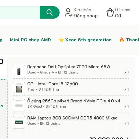
Xin chào
0 items
Đăng nhập
0đ
ng
Mini PC chạy AMD
⭐️ Xeon 5th generation
🔥 Than
0
Barebone Dell Optiplex 7000 Micro 65W
Used - Grade A - BH 12 tháng
x 1
CPU Intel Core i5-12600
Tray - BH 12 tháng
x 1
Ổ cứng 256Gb Mixed Brand NVMe PCIe 4.0 x4
ao
SK Good - BH 12 tháng
x 1
RAM laptop 8GB SODIMM DDR5 4800 Mixed
Used - BH 12 tháng
x 1