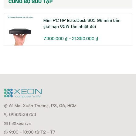
CÙNG BỘ SƯU TẬP
Mini PC HP EliteDesk 805 G8 mini bản
giới hạn 95W tản nhiệt đôi
7.300.000 ₫ - 21.350.000 ₫
61 Mai Xuân Thưởng, P3, Q6, HCM
0982538753
hi@xeon.vn
9:00 - 18:00 từ T2 - T7