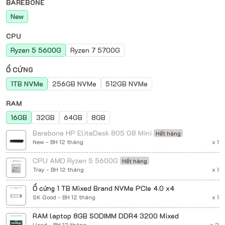
BAREBONE
New
CPU
Ryzen 5 5600G
Ryzen 7 5700G
Ổ CỨNG
1TB NVMe
256GB NVMe
512GB NVMe
RAM
16GB
32GB
64GB
8GB
Barebone HP EliteDesk 805 G8 Mini
Hết hàng
New - BH 12 tháng
x 1
CPU AMD Ryzen 5 5600G
Hết hàng
Tray - BH 12 tháng
x 1
Ổ cứng 1 TB Mixed Brand NVMe PCIe 4.0 x4
SK Good - BH 12 tháng
x 1
RAM laptop 8GB SODIMM DDR4 3200 Mixed
Used - BH 12 tháng
x 2