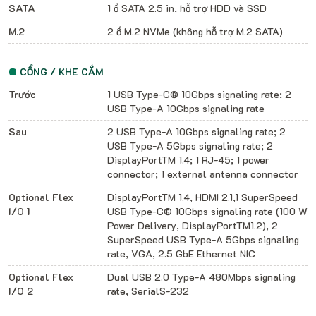
SATA
1 ổ SATA 2.5 in, hỗ trợ HDD và SSD
M.2
2 ổ M.2 NVMe (không hỗ trợ M.2 SATA)
CỔNG / KHE CẮM
Trước
1 USB Type-C® 10Gbps signaling rate; 2
USB Type-A 10Gbps signaling rate
Sau
2 USB Type-A 10Gbps signaling rate; 2
USB Type-A 5Gbps signaling rate; 2
DisplayPortTM 1.4; 1 RJ-45; 1 power
connector; 1 external antenna connector
Optional Flex
DisplayPortTM 1.4, HDMI 2.1,1 SuperSpeed
I/O 1
USB Type-C® 10Gbps signaling rate (100 W
Power Delivery, DisplayPortTM1.2), 2
SuperSpeed USB Type-A 5Gbps signaling
rate, VGA, 2.5 GbE Ethernet NIC
Optional Flex
Dual USB 2.0 Type-A 480Mbps signaling
I/O 2
rate, SerialS-232